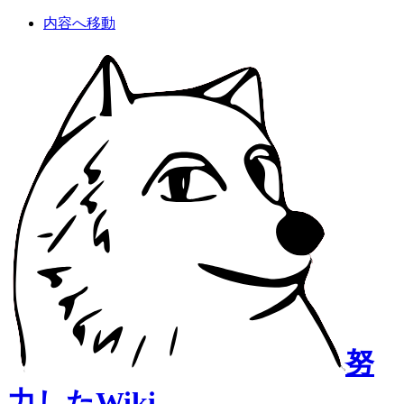
内容へ移動
努
力したWiki