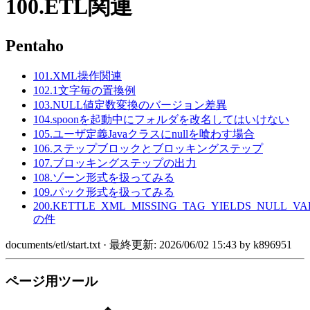
100.ETL関連
Pentaho
101.XML操作関連
102.1文字毎の置換例
103.NULL値定数変換のバージョン差異
104.spoonを起動中にフォルダを改名してはいけない
105.ユーザ定義Javaクラスにnullを喰わす場合
106.ステップブロックとブロッキングステップ
107.ブロッキングステップの出力
108.ゾーン形式を扱ってみる
109.パック形式を扱ってみる
200.KETTLE_XML_MISSING_TAG_YIELDS_NULL_VA
の件
documents/etl/start.txt
· 最終更新:
2026/06/02 15:43
by
k896951
ページ用ツール